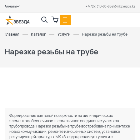
Алматы
+7(727)310-03-86
al@mkzvezda.kz
Закрыть
Главная
Каталог
Услуги
Нарезка резьбы на трубе
Нарезка резьбы на трубе
Формирование винтовой поверхности на цилиндрических
элементах обеспечивает герметичное соединение участков
трубопровода. Нарезка резьбы на трубе востребована при монтаже
новых коммуникаций, ремонте изношенных систем, установке
регулирующей арматуры. МК «Звезда» реализует услуги с