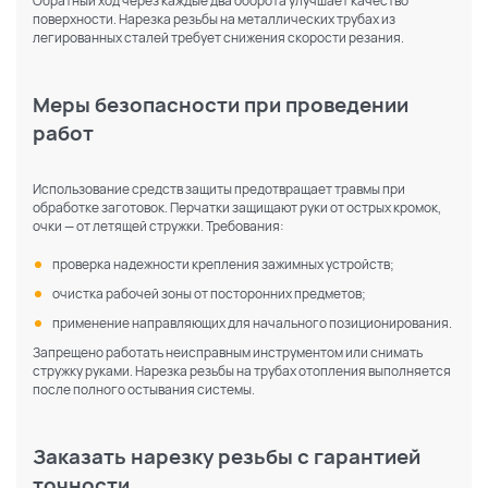
Обратный ход через каждые два оборота улучшает качество
поверхности. Нарезка резьбы на металлических трубах из
легированных сталей требует снижения скорости резания.
Меры безопасности при проведении
работ
Использование средств защиты предотвращает травмы при
обработке заготовок. Перчатки защищают руки от острых кромок,
очки — от летящей стружки. Требования:
проверка надежности крепления зажимных устройств;
очистка рабочей зоны от посторонних предметов;
применение направляющих для начального позиционирования.
Запрещено работать неисправным инструментом или снимать
стружку руками. Нарезка резьбы на трубах отопления выполняется
По каталогу
По сайту
после полного остывания системы.
Заказать нарезку резьбы с гарантией
точности