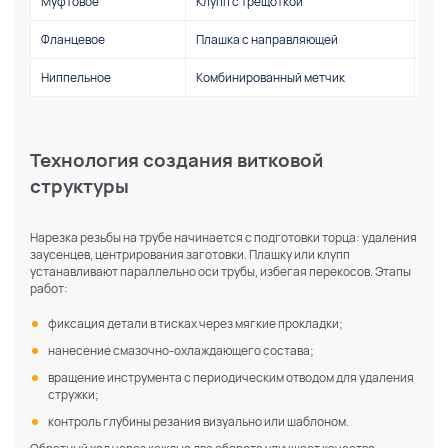
Муфтовое
Клупп с трещоткой
Маг
Фланцевое
Плашка с направляющей
Сис
Ниппельное
Комбинированный метчик
Газ
Технология создания витковой
структуры
Нарезка резьбы на трубе начинается с подготовки торца: удаления
заусенцев, центрирования заготовки. Плашку или клупп
устанавливают параллельно оси трубы, избегая перекосов. Этапы
работ:
фиксация детали в тисках через мягкие прокладки;
нанесение смазочно-охлаждающего состава;
вращение инструмента с периодическим отводом для удаления
стружки;
контроль глубины резания визуально или шаблоном.