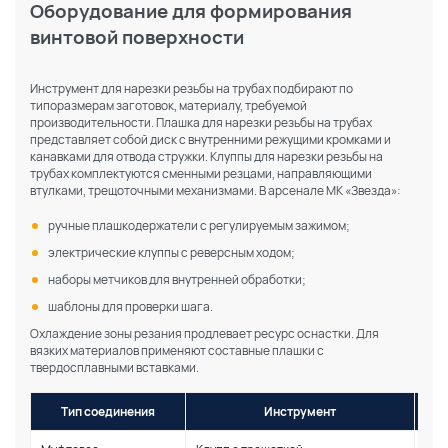
Оборудование для формирования
винтовой поверхности
Инструмент для нарезки резьбы на трубах подбирают по
типоразмерам заготовок, материалу, требуемой
производительности. Плашка для нарезки резьбы на трубах
представляет собой диск с внутренними режущими кромками и
канавками для отвода стружки. Клуппы для нарезки резьбы на
трубах комплектуются сменными резцами, направляющими
втулками, трещоточными механизмами. В арсенале МК «Звезда»:
ручные плашкодержатели с регулируемым зажимом;
электрические клуппы с реверсным ходом;
наборы метчиков для внутренней обработки;
шаблоны для проверки шага.
Охлаждение зоны резания продлевает ресурс оснастки. Для
вязких материалов применяют составные плашки с
твердосплавными вставками.
Тип соединения
Инструмент