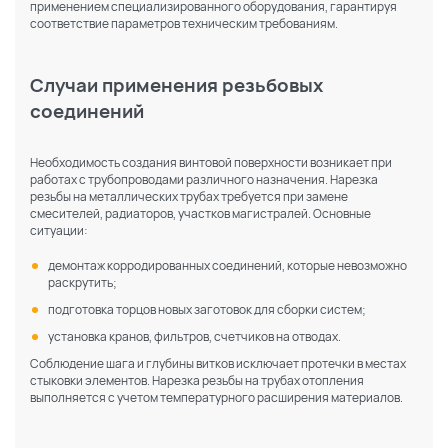
применением специализированного оборудования, гарантируя
соответствие параметров техническим требованиям.
Случаи применения резьбовых
соединений
Необходимость создания винтовой поверхности возникает при
работах с трубопроводами различного назначения. Нарезка
резьбы на металлических трубах требуется при замене
смесителей, радиаторов, участков магистралей. Основные
ситуации:
демонтаж корродированных соединений, которые невозможно
раскрутить;
подготовка торцов новых заготовок для сборки систем;
установка кранов, фильтров, счетчиков на отводах.
Соблюдение шага и глубины витков исключает протечки в местах
стыковки элементов. Нарезка резьбы на трубах отопления
выполняется с учетом температурного расширения материалов.