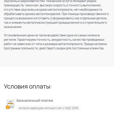
заусениц и шероховатостей. Указанная услуга обладает рядом
преимуществ, таких как: высокая скорость и точность выполнения,
отсутствие заусенец на краях металлопроката, нет необходимости
обрабатывать кромку металлоизделия. При помощи производственного
процесса возможно изготовить (сформировать) как отдельные детали,
так и элементы металлоконструкций промышленного и строительного
назначения.
Установленная цена на такое воздействие одна из самых низких в
регионе. Гарантируем точность, аккуратность, качество проводимых
работ не зависимо от типа и размера металлопроката. Предусмотрена
программа лояльности, действуют скидки для постоянных клиентов.
Условия оплаты:
Безналичный платеж
оплата через расчетный счет с НДС 20%