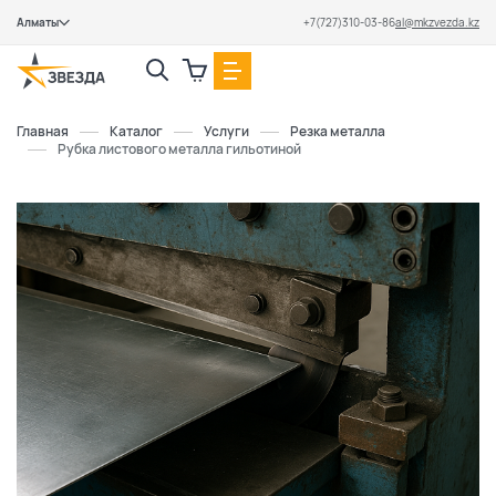
Алматы
+7(727)310-03-86
al@mkzvezda.kz
Закрыть
Главная
Каталог
Услуги
Резка металла
Рубка листового металла гильотиной