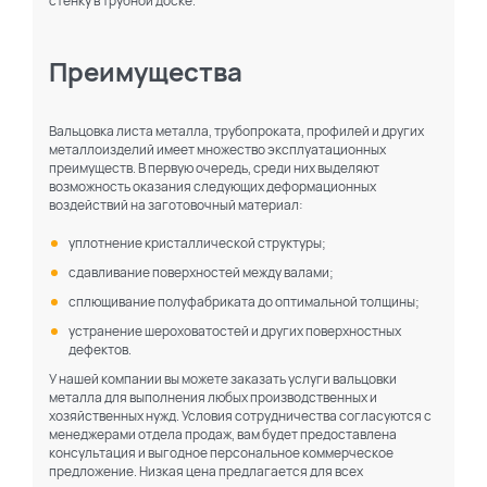
стенку в трубной доске.
Преимущества
Вальцовка листа металла, трубопроката, профилей и других
металлоизделий имеет множество эксплуатационных
преимуществ. В первую очередь, среди них выделяют
возможность оказания следующих деформационных
воздействий на заготовочный материал:
уплотнение кристаллической структуры;
сдавливание поверхностей между валами;
сплющивание полуфабриката до оптимальной толщины;
устранение шероховатостей и других поверхностных
дефектов.
По каталогу
По сайту
У нашей компании вы можете заказать услуги вальцовки
металла для выполнения любых производственных и
хозяйственных нужд. Условия сотрудничества согласуются с
менеджерами отдела продаж, вам будет предоставлена
консультация и выгодное персональное коммерческое
предложение. Низкая цена предлагается для всех