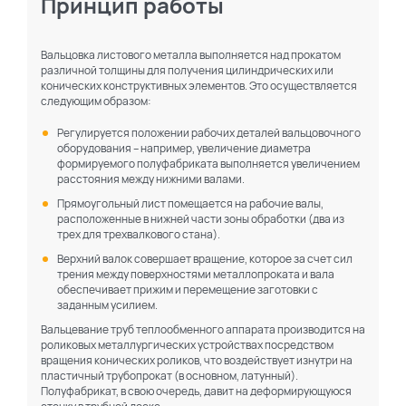
Принцип работы
Вальцовка листового металла выполняется над прокатом
различной толщины для получения цилиндрических или
конических конструктивных элементов. Это осуществляется
следующим образом:
Регулируется положении рабочих деталей вальцовочного
оборудования – например, увеличение диаметра
формируемого полуфабриката выполняется увеличением
расстояния между нижними валами.
Прямоугольный лист помещается на рабочие валы,
расположенные в нижней части зоны обработки (два из
трех для трехвалкового стана).
Верхний валок совершает вращение, которое за счет сил
трения между поверхностями металлопроката и вала
обеспечивает прижим и перемещение заготовки с
заданным усилием.
Вальцевание труб теплообменного аппарата производится на
роликовых металлургических устройствах посредством
вращения конических роликов, что воздействует изнутри на
пластичный трубопрокат (в основном, латунный).
Полуфабрикат, в свою очередь, давит на деформирующуюся