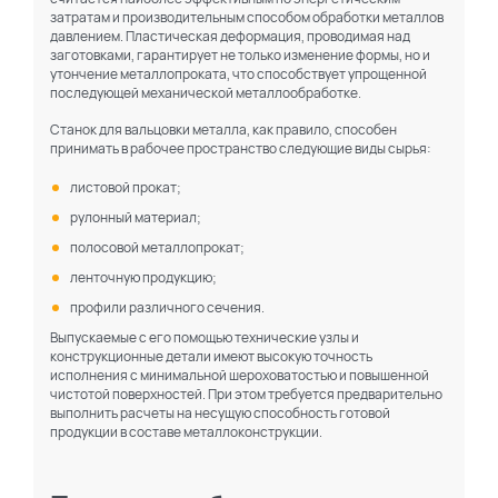
затратам и производительным способом обработки металлов
давлением. Пластическая деформация, проводимая над
заготовками, гарантирует не только изменение формы, но и
утончение металлопроката, что способствует упрощенной
последующей механической металлообработке.
Станок для вальцовки металла, как правило, способен
принимать в рабочее пространство следующие виды сырья:
листовой прокат;
рулонный материал;
полосовой металлопрокат;
ленточную продукцию;
профили различного сечения.
Выпускаемые с его помощью технические узлы и
конструкционные детали имеют высокую точность
исполнения с минимальной шероховатостью и повышенной
чистотой поверхностей. При этом требуется предварительно
выполнить расчеты на несущую способность готовой
продукции в составе металлоконструкции.