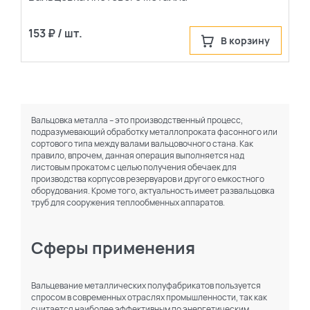
сначала новые
153 ₽ / шт.
В корзину
Вальцовка металла – это производственный процесс,
подразумевающий обработку металлопроката фасонного или
сортового типа между валами вальцовочного стана. Как
правило, впрочем, данная операция выполняется над
листовым прокатом с целью получения обечаек для
производства корпусов резервуаров и другого емкостного
оборудования. Кроме того, актуальность имеет развальцовка
труб для сооружения теплообменных аппаратов.
Сферы применения
Вальцевание металлических полуфабрикатов пользуется
спросом в современных отраслях промышленности, так как
считается наиболее эффективным по энергетическим