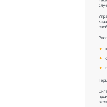
Така
случ
Упра
хара
свой
Расс
Терм
Снят
прои
эксп