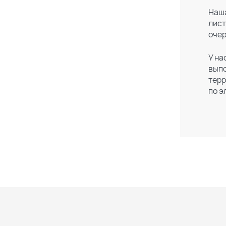
Наша
лист
очер
У на
выпо
терр
по э