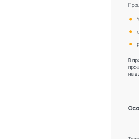
Проц
В пр
проц
на в
Поиск по каталогу
Поиск по сайту
Осо