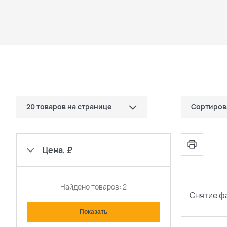
20 товаров на странице
Сортиров
10 товаров
по цене (
Цена, ₽
20 товаров
по цене (
30 товаров
популярн
Найдено товаров:
2
Снятие ф
сначала н