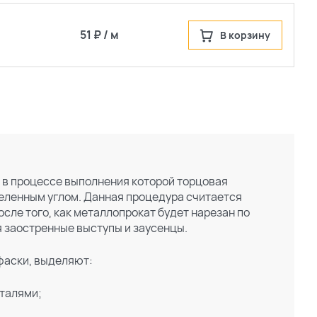
51 ₽ / м
В корзину
 в процессе выполнения которой торцовая
деленным углом. Данная процедура считается
сле того, как металлопрокат будет нарезан по
я заостренные выступы и заусенцы.
 фаски, выделяют:
еталями;