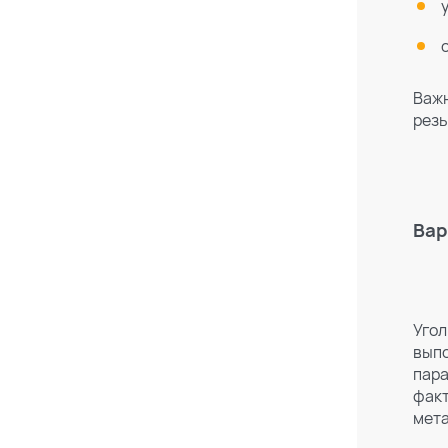
Важн
резь
Вар
Угол
выпо
пара
факт
мета