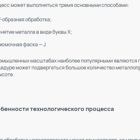
есс может выполняться тремя основными способами:
Y-образная обработка;
снятие металла в виде буквы X;
рюмочная фаска — J.
омышленных масштабах наиболее популярными являются пер
едуре может подвергаться большое количество металлопро
ысоте.
бенности технологического процесса