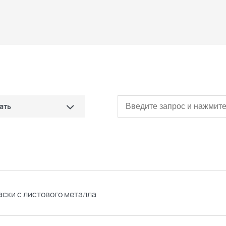
ать
сначала дешевые)
сначала дорогие)
ые
аски с листового металла
овые