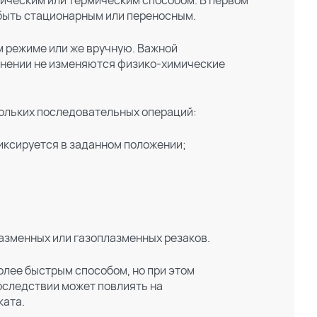
ическим или термическим способом. В первом
 быть стационарным или переносным.
 режиме или же вручную. Важной
менении не изменяются физико-химические
ольких последовательных операций:
иксируется в заданном положении;
азменных или газоплазменных резаков.
олее быстрым способом, но при этом
последствии может повлиять на
ката.