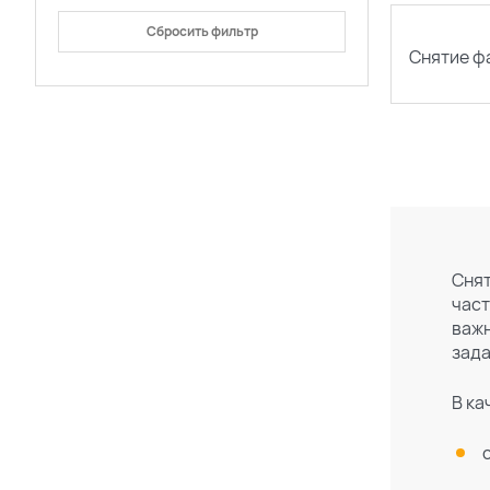
Сбросить фильтр
Снятие ф
Снят
част
важн
зада
В ка