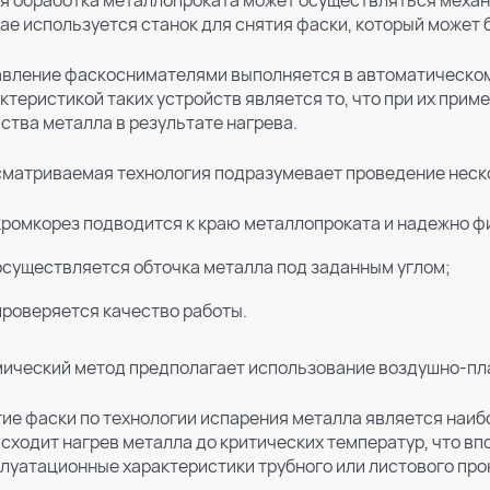
я обработка металлопроката может осуществляться механ
ае используется станок для снятия фаски, который может
вление фаскоснимателями выполняется в автоматическом
ктеристикой таких устройств является то, что при их при
ства металла в результате нагрева.
матриваемая технология подразумевает проведение неск
кромкорез подводится к краю металлопроката и надежно ф
осуществляется обточка металла под заданным углом;
проверяется качество работы.
ический метод предполагает использование воздушно-пл
ие фаски по технологии испарения металла является наиб
сходит нагрев металла до критических температур, что в
луатационные характеристики трубного или листового про